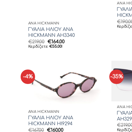
ANA H
ΓΥΑΛΙ
HICK
€
190.0
ANA HICKMANN
Κερδίζ
ΓΥΑΛΙΑ ΗΛΙΟΥ ANA
HICKMANN AH3340
Original
Η
€
219.00
€
164.00
price
τρέχουσα
Κερδίζετε
€
55.00
!
was:
τιμή
€219.00.
είναι:
€164.00.
-4%
-35%
ANA H
ANA HICKMANN
ΓΥΑΛΙ
ΓΥΑΛΙΑ ΗΛΙΟΥ ANA
AH329
HICKMANN HI9294
€
219.0
Original
Η
€
167.00
€
160.00
Κερδίζ