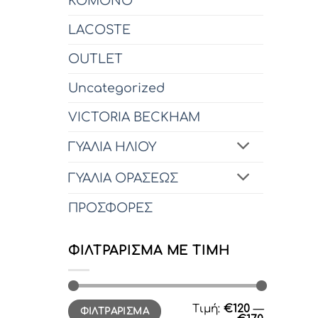
KOMONO
LACOSTE
OUTLET
Uncategorized
VICTORIA BECKHAM
ΓΥΑΛΙΑ ΗΛΙΟΥ
ΓΥΑΛΙΑ ΟΡΑΣΕΩΣ
ΠΡΟΣΦΟΡΕΣ
ΦΙΛΤΡΆΡΙΣΜΑ ΜΕ ΤΙΜΉ
Ελάχιστη
Μέγιστη
Τιμή:
€120
—
ΦΙΛΤΡΆΡΙΣΜΑ
τιμή
τιμή