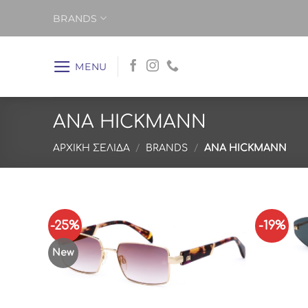
Μετάβαση
BRANDS
στο
περιεχόμενο
MENU
ANA HICKMANN
ΑΡΧΙΚΉ ΣΕΛΊΔΑ
/
BRANDS
/
ANA HICKMANN
-25%
-19%
New