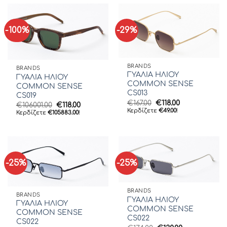
€123.00.
-100%
-29%
BRANDS
BRANDS
ΓΥΑΛΙΑ ΗΛΙΟΥ
ΓΥΑΛΙΑ ΗΛΙΟΥ
COMMON SENSE
COMMON SENSE
CS013
CS019
Original
Η
€
167.00
€
118.00
Original
Η
€
106001.00
€
118.00
price
τρέχουσα
Κερδίζετε
€
49.00
!
price
τρέχουσα
Κερδίζετε
€
105883.00
!
was:
τιμή
was:
τιμή
€167.00.
είναι:
€106001.00.
είναι:
€118.00.
€118.00.
-25%
-25%
BRANDS
BRANDS
ΓΥΑΛΙΑ ΗΛΙΟΥ
ΓΥΑΛΙΑ ΗΛΙΟΥ
COMMON SENSE
COMMON SENSE
CS022
CS022