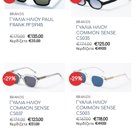
BRANDS
ΓΥΑΛΙΑ ΗΛΙΟΥ PAUL
BRANDS
FRANK PFS9145
ΓΥΑΛΙΑ ΗΛΙΟΥ
COMMON SENSE
Original
Η
€
170.00
€
135.00
CS035
price
τρέχουσα
Κερδίζετε
€
35.00
!
Original
Η
€
174.00
€
125.00
was:
τιμή
price
τρέχουσα
€170.00.
είναι:
Κερδίζετε
€
49.00
!
was:
τιμή
€135.00.
€174.00.
είναι:
€125.00.
-29%
-29%
BRANDS
BRANDS
ΓΥΑΛΙΑ ΗΛΙΟΥ
ΓΥΑΛΙΑ ΗΛΙΟΥ
COMMON SENSE
COMMON SENSE
CS003
CS037
Original
Η
€
167.00
€
118.00
Original
Η
€
174.00
€
123.00
price
τρέχουσα
price
τρέχουσα
Κερδίζετε
€
49.00
!
Κερδίζετε
€
51.00
!
was:
τιμή
was:
τιμή
€167.00.
είναι:
€174.00.
είναι:
€118.00.