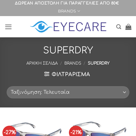
Μετάβαση
ΔΩΡΕΑΝ ΑΠΟΣΤΟΛΗ ΓΙΑ ΠΑΡΑΓΓΕΛΙΕΣ ΑΠΟ 80€
BRANDS
στο
περιεχόμενο
SUPERDRY
ΑΡΧΙΚΉ ΣΕΛΊΔΑ
/
BRANDS
/
SUPERDRY
ΦΙΛΤΡΆΡΙΣΜΑ
-27%
-21%