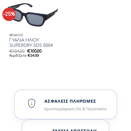
-25%
BRANDS
ΓΥΑΛΙΑ ΗΛΙΟΥ
SUPERDRY SDS 5004
Original
Η
€
134.00
€
100.00
price
τρέχουσα
Κερδίζετε
€
34.00
!
was:
τιμή
€134.00.
είναι:
€100.00.
ΑΣΦΑΛΕΊΣ ΠΛΗΡΩΜΈΣ
Κρυπτογράφηση SSL & Προστασία
ΤΑΧΕΊΑ ΑΠΟΣΤΟΛΉ