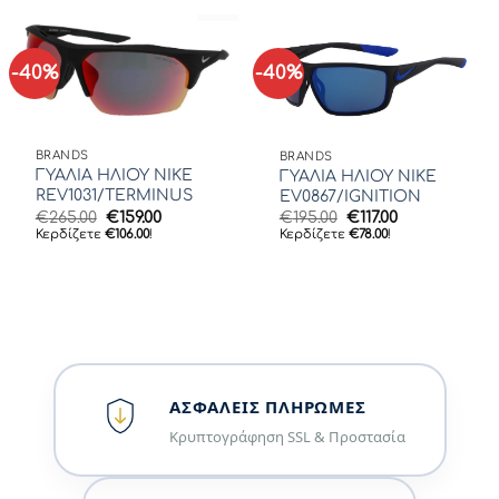
€161.00.
-40%
-40%
BRANDS
BRANDS
ΓΥΑΛΙΑ ΗΛΙΟΥ NIKE
ΓΥΑΛΙΑ ΗΛΙΟΥ NIKE
REV1031/TERMINUS
EV0867/IGNITION
Original
Η
Original
Η
€
265.00
€
159.00
€
195.00
€
117.00
price
τρέχουσα
price
τρέχουσα
Κερδίζετε
€
106.00
!
Κερδίζετε
€
78.00
!
was:
τιμή
was:
τιμή
€265.00.
είναι:
€195.00.
είναι:
€159.00.
€117.00.
ΑΣΦΑΛΕΊΣ ΠΛΗΡΩΜΈΣ
Κρυπτογράφηση SSL & Προστασία