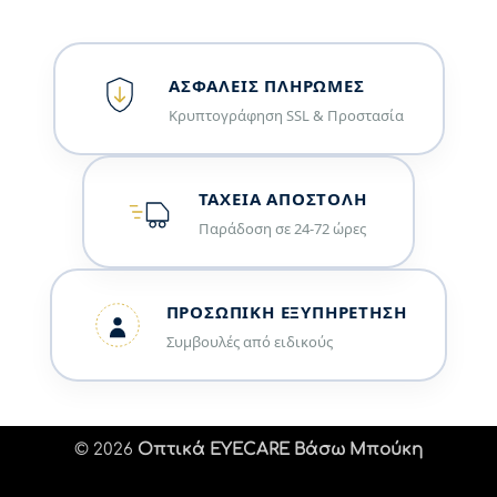
ΑΣΦΑΛΕΊΣ ΠΛΗΡΩΜΈΣ
Κρυπτογράφηση SSL & Προστασία
ΤΑΧΕΊΑ ΑΠΟΣΤΟΛΉ
Παράδοση σε 24-72 ώρες
ΠΡΟΣΩΠΙΚΉ ΕΞΥΠΗΡΈΤΗΣΗ
Συμβουλές από ειδικούς
© 2026
Οπτικά EYECARE Βάσω Μπούκη