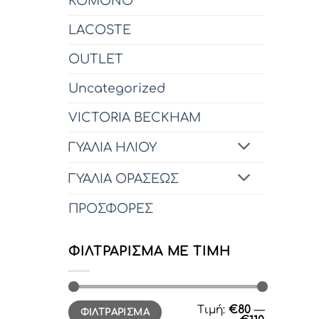
KOMONO
LACOSTE
OUTLET
Uncategorized
VICTORIA BECKHAM
ΓΥΑΛΙΑ ΗΛΙΟΥ
ΓΥΑΛΙΑ ΟΡΑΣΕΩΣ
ΠΡΟΣΦΟΡΕΣ
ΦΙΛΤΡΆΡΙΣΜΑ ΜΕ ΤΙΜΉ
Ελάχιστη
Μέγιστη
Τιμή:
€80
—
ΦΙΛΤΡΆΡΙΣΜΑ
τιμή
τιμή