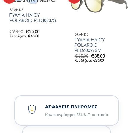
ΕΞΑΝΤΛΗΜΈΝΟ
BRANDS
ΓΥΑΛΙΑ ΗΛΙΟΥ
POLAROID PLD1023/S
Original
Η
€
68.00
€
25.00
BRANDS
price
τρέχουσα
Κερδίζετε
€
43.00
!
was:
τιμή
ΓΥΑΛΙΑ ΗΛΙΟΥ
€68.00.
είναι:
POLAROID
€25.00.
PLD6009/SM
Original
Η
€
65.00
€
35.00
price
τρέχουσα
Κερδίζετε
€
30.00
!
was:
τιμή
€65.00.
είναι:
€35.00.
ΑΣΦΑΛΕΊΣ ΠΛΗΡΩΜΈΣ
Κρυπτογράφηση SSL & Προστασία