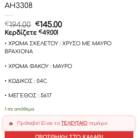
AH3308
Original
Η
194.00
145.00
€
€
price
τρέχουσα
Κερδίζετε
€
49.00
!
was:
τιμή
• ΧΡΩΜΑ ΣΚΕΛΕΤΟΥ : ΧΡΥΣΟ ΜΕ ΜΑΥΡΟ
€194.00.
είναι:
ΒΡΑΧΙΟΝΑ
€145.00.
• ΧΡΩΜΑ ΦΑΚΟΥ : ΜΑΥΡΟ
• ΚΩΔΙΚΟΣ : 04C
• ΜΕΓΕΘΟΣ : 5617
1 σε απόθεμα
🔥
Πρόλαβε! Είναι το
ΤΕΛΕΥΤΑΊΟ
τεμάχιο
ΠΡΟΣΘΉΚΗ ΣΤΟ ΚΑΛΆΘΙ