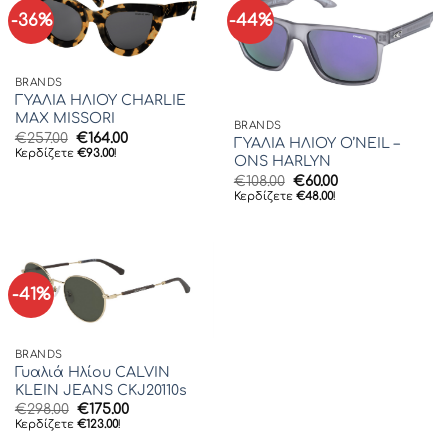
-36%
-44%
BRANDS
ΓΥΑΛΙΑ ΗΛΙΟΥ CHARLIE
MAX MISSORI
BRANDS
Original
Η
€
257.00
€
164.00
ΓΥΑΛΙΑ ΗΛΙΟΥ O’NEIL –
price
τρέχουσα
Κερδίζετε
€
93.00
!
ONS HARLYN
was:
τιμή
€257.00.
είναι:
Original
Η
€
108.00
€
60.00
€164.00.
price
τρέχουσα
Κερδίζετε
€
48.00
!
was:
τιμή
€108.00.
είναι:
€60.00.
-41%
BRANDS
Γυαλιά Ηλίου CALVIN
KLEIN JEANS CKJ20110s
Original
Η
€
298.00
€
175.00
price
τρέχουσα
Κερδίζετε
€
123.00
!
was:
τιμή