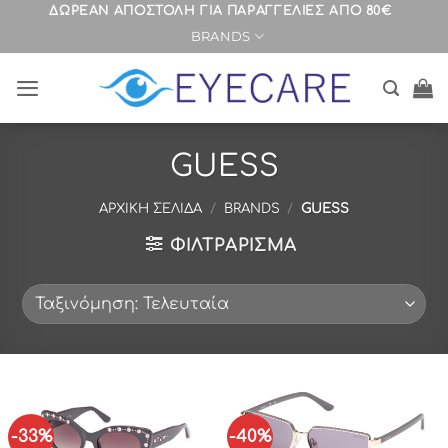
Μετάβαση
ΔΩΡΕΑΝ ΑΠΟΣΤΟΛΗ ΓΙΑ ΠΑΡΑΓΓΕΛΙΕΣ ΑΠΟ 80€
BRANDS
στο
περιεχόμενο
GUESS
ΑΡΧΙΚΉ ΣΕΛΊΔΑ
/
BRANDS
/
GUESS
ΦΙΛΤΡΆΡΙΣΜΑ
-33%
-40%