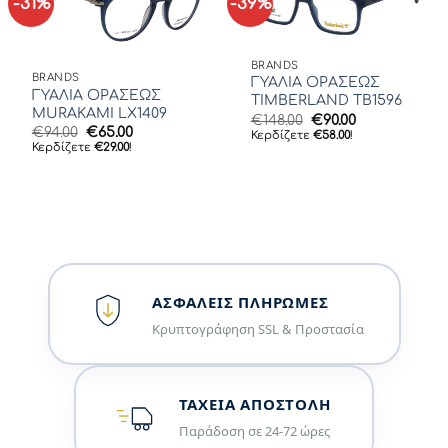
-31%
-39%
BRANDS
BRANDS
ΓΥΑΛΙΑ ΟΡΑΣΕΩΣ
ΓΥΑΛΙΑ ΟΡΑΣΕΩΣ
TIMBERLAND TB1596
MURAKAMI LX1409
Original
Η
€
148.00
€
90.00
Original
Η
€
94.00
€
65.00
price
τρέχουσα
Κερδίζετε
€
58.00
!
price
τρέχουσα
was:
τιμή
Κερδίζετε
€
29.00
!
was:
τιμή
€148.00.
είναι:
€94.00.
είναι:
€90.00.
€65.00.
ΑΣΦΑΛΕΊΣ ΠΛΗΡΩΜΈΣ
Κρυπτογράφηση SSL & Προστασία
ΤΑΧΕΊΑ ΑΠΟΣΤΟΛΉ
Παράδοση σε 24-72 ώρες