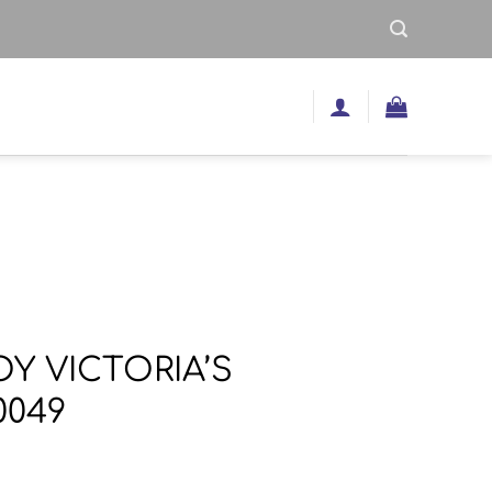
ΟΥ VICTORIA’S
0049
nal
Η