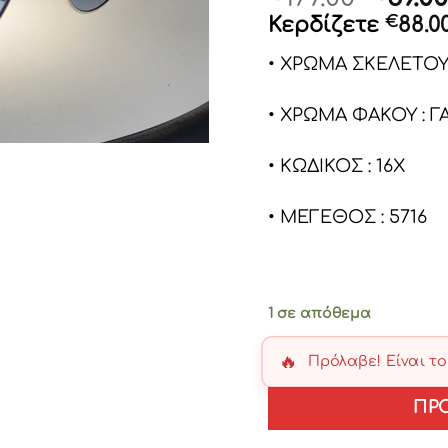
price
Κερδίζετε
€
88.0
was:
• ΧΡΩΜΑ ΣΚΕΛΕΤΟΥ
€177.0
• ΧΡΩΜΑ ΦΑΚΟΥ : Γ
• ΚΩΔΙΚΟΣ : 16X
• ΜΕΓΕΘΟΣ : 5716
1 σε απόθεμα
🔥
Πρόλαβε! Είναι τ
ΠΡ