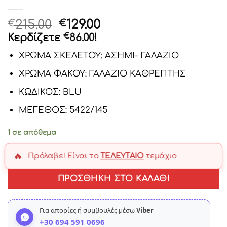
Original
Η
215.00
129.00
€
€
price
τρέχουσα
Κερδίζετε
€
86.00
!
was:
τιμή
ΧΡΩΜΑ ΣΚΕΛΕΤΟΥ: ΑΣΗΜΙ- ΓΑΛΑΖΙΟ
€215.00.
είναι:
€129.00.
ΧΡΩΜΑ ΦΑΚΟΥ: ΓΑΛΑΖΙΟ ΚΑΘΡΕΠΤΗΣ
ΚΩΔΙΚΟΣ: BLU
ΜΕΓΕΘΟΣ: 5422/145
1 σε απόθεμα
🔥
Πρόλαβε! Είναι το
ΤΕΛΕΥΤΑΊΟ
τεμάχιο
ΠΡΟΣΘΉΚΗ ΣΤΟ ΚΑΛΆΘΙ
Για απορίες ή συμβουλές μέσω
Viber
+30 694 591 0696