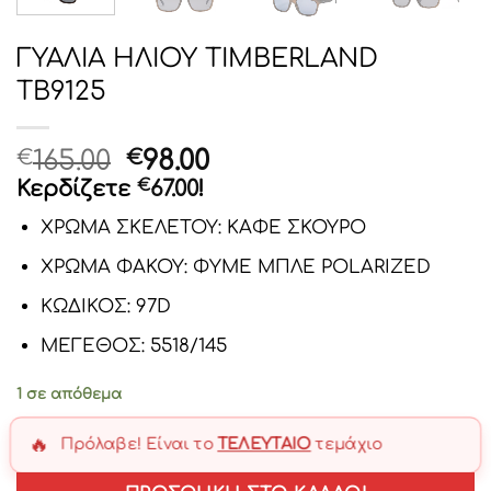
ΓΥΑΛΙΑ ΗΛΙΟΥ TIMBERLAND
TB9125
Original
Η
165.00
98.00
€
€
price
τρέχουσα
Κερδίζετε
€
67.00
!
was:
τιμή
ΧΡΩΜΑ ΣΚΕΛΕΤΟΥ: ΚΑΦΕ ΣΚΟΥΡΟ
€165.00.
είναι:
€98.00.
ΧΡΩΜΑ ΦΑΚΟΥ: ΦΥΜΕ ΜΠΛΕ POLARIZED
ΚΩΔΙΚΟΣ: 97D
ΜΕΓΕΘΟΣ: 5518/145
1 σε απόθεμα
🔥
Πρόλαβε! Είναι το
ΤΕΛΕΥΤΑΊΟ
τεμάχιο