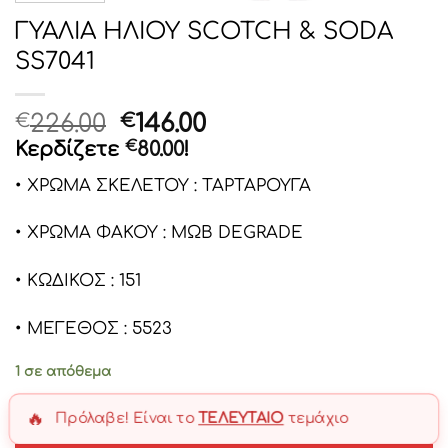
ΓΥΑΛΙΑ ΗΛΙΟΥ SCOTCH & SODA
SS7041
Original
Η
226.00
146.00
€
€
price
τρέχουσα
Κερδίζετε
€
80.00
!
was:
τιμή
• ΧΡΩΜΑ ΣΚΕΛΕΤΟΥ : ΤΑΡΤΑΡΟΥΓΑ
€226.00.
είναι:
€146.00.
• ΧΡΩΜΑ ΦΑΚΟΥ : ΜΩΒ DEGRADE
• ΚΩΔΙΚΟΣ : 151
• ΜΕΓΕΘΟΣ : 5523
1 σε απόθεμα
🔥
Πρόλαβε! Είναι το
ΤΕΛΕΥΤΑΊΟ
τεμάχιο