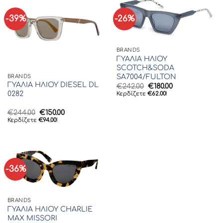
-39%
-26%
BRANDS
ΓΥΑΛΙΑ ΗΛΙΟΥ
SCOTCH&SODA
SA7004/FULTON
BRANDS
ΓΥΑΛΙΑ ΗΛΙΟΥ DIESEL DL
Original
Η
€
242.00
€
180.00
price
τρέχουσα
0282
Κερδίζετε
€
62.00
!
was:
τιμή
€242.00.
είναι:
Original
Η
€
244.00
€
150.00
€180.00.
price
τρέχουσα
Κερδίζετε
€
94.00
!
was:
τιμή
€244.00.
είναι:
€150.00.
-36%
BRANDS
ΓΥΑΛΙΑ ΗΛΙΟΥ CHARLIE
MAX MISSORI