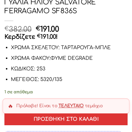
ΓΥΑΛΙΑ ΗΛΙΟΥ SALVATORE
FERRAGAMO SF836S
Original
Η
382.00
191.00
€
€
price
τρέχουσα
Κερδίζετε
€
191.00
!
was:
τιμή
ΧΡΩΜΑ ΣΚΕΛΕΤΟΥ: ΤΑΡΤΑΡΟΥΓΑ-ΜΠΛΕ
€382.00.
είναι:
€191.00.
ΧΡΩΜΑ ΦΑΚΟΥ:ΦΥΜΕ DEGRADE
ΚΩΔΙΚΟΣ: 253
ΜΕΓΕΘΟΣ: 5320/135
1 σε απόθεμα
🔥
Πρόλαβε! Είναι το
ΤΕΛΕΥΤΑΊΟ
τεμάχιο
ΠΡΟΣΘΉΚΗ ΣΤΟ ΚΑΛΆΘΙ