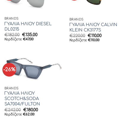
BRANDS
BRANDS
ΓΥΑΛΙΑ ΗΛΙΟΥ DIESEL
ΓΥΑΛΙΑ ΗΛΙΟΥ CALVIN
DL0215
KLEIN CK3177S
Original
Η
€
182.00
€
135.00
Original
Η
€
220.00
€
110.00
price
τρέχουσα
Κερδίζετε
€
47.00
!
price
τρέχουσα
Κερδίζετε
€
110.00
!
was:
τιμή
was:
τιμή
€182.00.
είναι:
€220.00.
είναι:
€135.00.
€110.00.
-26%
BRANDS
ΓΥΑΛΙΑ ΗΛΙΟΥ
SCOTCH&SODA
SA7004/FULTON
Original
Η
€
242.00
€
180.00
price
τρέχουσα
Κερδίζετε
€
62.00
!
was:
τιμή
€242.00.
είναι:
€180.00.