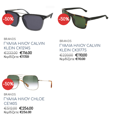
-50%
-50%
BRANDS
BRANDS
ΓΥΑΛΙΑ ΗΛΙΟΥ CALVIN
ΓΥΑΛΙΑ ΗΛΙΟΥ CALVIN
KLEIN CK1214S
KLEIN CK3177S
Original
Η
€
233.00
€
116.00
Original
Η
€
220.00
€
110.00
price
τρέχουσα
Κερδίζετε
€
117.00
!
price
τρέχουσα
Κερδίζετε
€
110.00
!
was:
τιμή
was:
τιμή
€233.00.
είναι:
€220.00.
είναι:
€116.00.
€110.00.
-50%
BRANDS
ΓΥΑΛΙΑ ΗΛΙΟΥ CHLOE
CE140S
Original
Η
€
512.00
€
256.00
price
τρέχουσα
Κερδίζετε
€
256.00
!