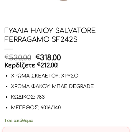
ΓΥΑΛΙΑ ΗΛΙΟΥ SALVATORE
FERRAGAMO SF242S
Original
Η
530.00
318.00
€
€
price
τρέχουσα
Κερδίζετε
€
212.00
!
was:
τιμή
ΧΡΩΜΑ ΣΚΕΛΕΤΟΥ: ΧΡΥΣΟ
€530.00.
είναι:
€318.00.
ΧΡΩΜΑ ΦΑΚΟΥ: ΜΠΛΕ DEGRADE
ΚΩΔΙΚΟΣ: 783
ΜΕΓΕΘΟΣ: 6016/140
1 σε απόθεμα