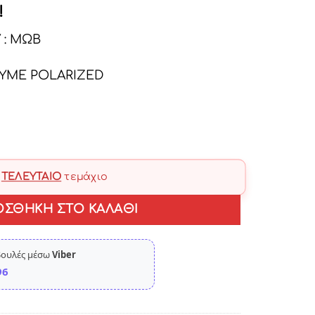
τρέχουσα
!
τιμή
 : ΜΩΒ
.
είναι:
€38.00.
ΦΥΜΕ POLARIZED
ο
ΤΕΛΕΥΤΑΊΟ
τεμάχιο
ΟΣΘΉΚΗ ΣΤΟ ΚΑΛΆΘΙ
βουλές μέσω
Viber
96