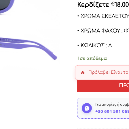
price
Κερδίζετε
€
18.00
was:
• ΧΡΩΜΑ ΣΚΕΛΕΤΟΥ
€56.00
• ΧΡΩΜΑ ΦΑΚΟΥ : 
• ΚΩΔΙΚΟΣ : A
1 σε απόθεμα
🔥
Πρόλαβε! Είναι τ
ΠΡ
Για απορίες ή συμ
+30 694 591 06