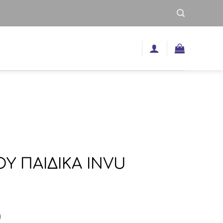
ΟΥ ΠΑΙΔΙΚΑ INVU
nal
Η
0