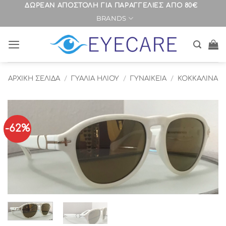
Μετάβαση
ΔΩΡΕΑΝ ΑΠΟΣΤΟΛΗ ΓΙΑ ΠΑΡΑΓΓΕΛΙΕΣ ΑΠΟ 80€
BRANDS
στο
περιεχόμενο
ΑΡΧΙΚΉ ΣΕΛΊΔΑ
/
ΓΥΑΛΙΑ ΗΛΙΟΥ
/
ΓΥΝΑΙΚΕΙΑ
/
ΚΟΚΚΑΛΙΝΑ
-62%