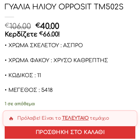
ΓΥΑΛΙΑ ΗΛΙΟΥ OPPOSIT TM502S
Original
Η
106.00
40.00
€
€
price
τρέχουσα
Κερδίζετε
€
66.00
!
was:
τιμή
• ΧΡΩΜΑ ΣΚΕΛΕΤΟΥ : ΑΣΠΡΟ
€106.00.
είναι:
€40.00.
• ΧΡΩΜΑ ΦΑΚΟΥ : ΧΡΥΣΟ ΚΑΘΡΕΠΤΗΣ
• ΚΩΔΙΚΟΣ : 11
• ΜΕΓΕΘΟΣ : 5418
1 σε απόθεμα
🔥
Πρόλαβε! Είναι το
ΤΕΛΕΥΤΑΊΟ
τεμάχιο
ΠΡΟΣΘΉΚΗ ΣΤΟ ΚΑΛΆΘΙ