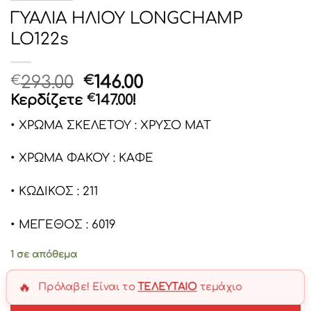
ΓΥΑΛΙΑ ΗΛΙΟΥ LONGCHAMP
LO122s
Original
Η
293.00
146.00
€
€
price
τρέχουσα
Κερδίζετε
€
147.00
!
was:
τιμή
• ΧΡΩΜΑ ΣΚΕΛΕΤΟΥ : ΧΡΥΣΟ ΜΑΤ
€293.00.
είναι:
€146.00.
• ΧΡΩΜΑ ΦΑΚΟΥ : ΚΑΦΕ
• ΚΩΔΙΚΟΣ : 211
• ΜΕΓΕΘΟΣ : 6019
1 σε απόθεμα
🔥
Πρόλαβε! Είναι το
ΤΕΛΕΥΤΑΊΟ
τεμάχιο