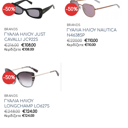
-50%
-50%
BRANDS
BRANDS
ΓΥΑΛΙΑ ΗΛΙΟΥ NAUTICA
ΓΥΑΛΙΑ ΗΛΙΟΥ JUST
N4638SP
CAVALLI JC922S
Original
Η
€
220.00
€
110.00
price
τρέχουσα
Original
Η
€
216.00
€
108.00
Κερδίζετε
€
110.00
!
was:
τιμή
price
τρέχουσα
Κερδίζετε
€
108.00
!
€220.00.
είναι:
was:
τιμή
€110.00.
€216.00.
είναι:
€108.00.
-50%
BRANDS
ΓΥΑΛΙΑ ΗΛΙΟΥ
LONGCHAMP LO627S
Original
Η
€
248.00
€
124.00
price
τρέχουσα
Κερδίζετε
€
124.00
!
was:
τιμή
€248.00.
είναι:
€124.00.