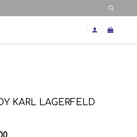
ΙΟΥ KARL LAGERFELD
inal
Η
00