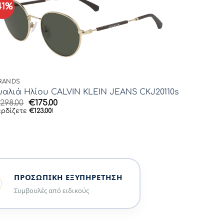
41%
RANDS
υαλιά Ηλίου CALVIN KLEIN JEANS CKJ20110s
Original
Η
€
298.00
€
175.00
price
τρέχουσα
ερδίζετε
€
123.00
!
was:
τιμή
€298.00.
είναι:
€175.00.
ΠΡΟΣΩΠΙΚΉ ΕΞΥΠΗΡΈΤΗΣΗ
Συμβουλές από ειδικούς