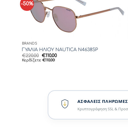
-50%
BRANDS
ΓΥΑΛΙΑ ΗΛΙΟΥ NAUTICA N4638SP
Original
Η
€
220.00
€
110.00
price
τρέχουσα
Κερδίζετε
€
110.00
!
was:
τιμή
€220.00.
είναι:
€110.00.
ΑΣΦΑΛΕΊΣ ΠΛΗΡΩΜΈΣ
Κρυπτογράφηση SSL & Προσ