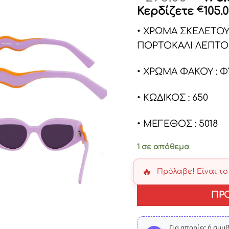
pric
Κερδίζετε
€
105.
was:
• ΧΡΩΜΑ ΣΚΕΛΕΤΟΥ
€298.
ΠΟΡΤΟΚΑΛΙ ΛΕΠΤΟ
• ΧΡΩΜΑ ΦΑΚΟΥ : 
• ΚΩΔΙΚΟΣ : 650
• ΜΕΓΕΘΟΣ : 5018
1 σε απόθεμα
🔥
Πρόλαβε! Είναι τ
ΠΡ
Για απορίες ή συμ