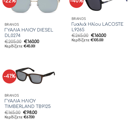
-22%
-40%
BRANDS
Γυαλιά Ηλίου LACOSTE
BRANDS
L926S
ΓΥΑΛΙΑ ΗΛΙΟΥ DIESEL
Original
Η
€
265.00
€
160.00
DL0274
price
τρέχουσα
Κερδίζετε
€
105.00
!
Original
Η
€
205.00
€
160.00
was:
τιμή
price
τρέχουσα
Κερδίζετε
€
45.00
!
€265.00.
είναι:
was:
τιμή
€160.00.
€205.00.
είναι:
€160.00.
-41%
BRANDS
ΓΥΑΛΙΑ ΗΛΙΟΥ
TIMBERLAND TB9125
Original
Η
€
165.00
€
98.00
price
τρέχουσα
Κερδίζετε
€
67.00
!
was:
τιμή
€165.00.
είναι:
€98.00.