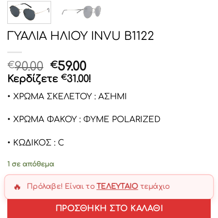
ΓΥΑΛΙΑ ΗΛΙΟΥ INVU B1122
Original
Η
90.00
59.00
€
€
price
τρέχουσα
Κερδίζετε
€
31.00
!
was:
τιμή
• ΧΡΩΜΑ ΣΚΕΛΕΤΟΥ : ΑΣΗΜΙ
€90.00.
είναι:
€59.00.
• ΧΡΩΜΑ ΦΑΚΟΥ : ΦΥΜΕ POLARIZED
• ΚΩΔΙΚΟΣ : C
1 σε απόθεμα
🔥
Πρόλαβε! Είναι το
ΤΕΛΕΥΤΑΊΟ
τεμάχιο
ΠΡΟΣΘΉΚΗ ΣΤΟ ΚΑΛΆΘΙ