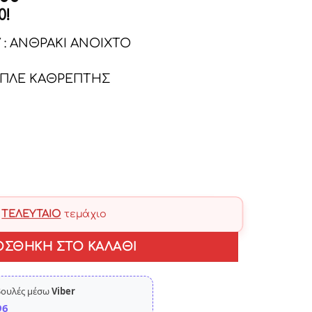
e
τρέχουσα
0
!
τιμή
 : ΑΝΘΡΑΚΙ ΑΝΟΙΧΤΟ
.00.
είναι:
€165.00.
 ΜΠΛΕ ΚΑΘΡΕΠΤΗΣ
ο
ΤΕΛΕΥΤΑΊΟ
τεμάχιο
ΟΣΘΉΚΗ ΣΤΟ ΚΑΛΆΘΙ
βουλές μέσω
Viber
96