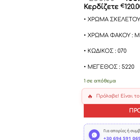
pric
Κερδίζετε
€
120.0
was:
• ΧΡΩΜΑ ΣΚΕΛΕΤΟΥ
€285
• ΧΡΩΜΑ ΦΑΚΟΥ :
• ΚΩΔΙΚΟΣ : 070
• ΜΕΓΕΘΟΣ : 5220
1 σε απόθεμα
🔥
Πρόλαβε! Είναι τ
ΠΡ
Για απορίες ή συμ
+30 694 591 06