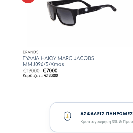
BRANDS
ΓΥΑΛΙΑ ΗΛΙΟΥ MARC JACOBS
MMJ096/S/Xmas
Original
Η
€
190.00
€
70.00
price
τρέχουσα
Κερδίζετε
€
120.00
!
was:
τιμή
€190.00.
είναι:
€70.00.
ΑΣΦΑΛΕΊΣ ΠΛΗΡΩΜΈΣ
Κρυπτογράφηση SSL & Προσ