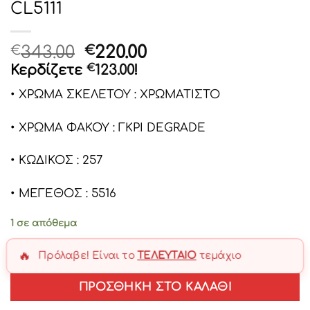
CL5111
Original
Η
343.00
220.00
€
€
price
τρέχουσα
Κερδίζετε
€
123.00
!
was:
τιμή
• ΧΡΩΜΑ ΣΚΕΛΕΤΟΥ : ΧΡΩΜΑΤΙΣΤΟ
€343.00.
είναι:
€220.00.
• ΧΡΩΜΑ ΦΑΚΟΥ : ΓΚΡΙ DEGRADE
• ΚΩΔΙΚΟΣ : 257
• ΜΕΓΕΘΟΣ : 5516
1 σε απόθεμα
🔥
Πρόλαβε! Είναι το
ΤΕΛΕΥΤΑΊΟ
τεμάχιο
ΠΡΟΣΘΉΚΗ ΣΤΟ ΚΑΛΆΘΙ