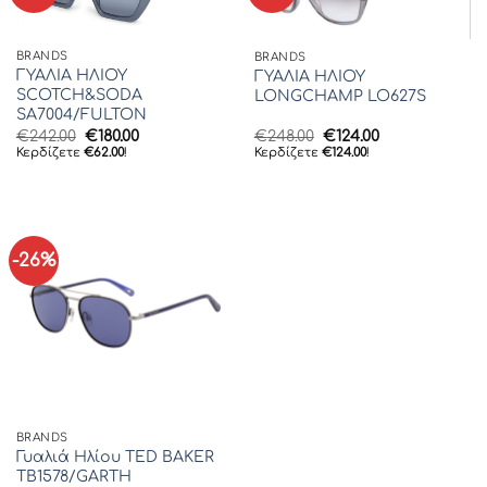
BRANDS
BRANDS
ΓΥΑΛΙΑ ΗΛΙΟΥ
ΓΥΑΛΙΑ ΗΛΙΟΥ
SCOTCH&SODA
LONGCHAMP LO627S
SA7004/FULTON
Original
Η
Original
Η
€
242.00
€
180.00
€
248.00
€
124.00
price
τρέχουσα
price
τρέχουσα
Κερδίζετε
€
62.00
!
Κερδίζετε
€
124.00
!
was:
τιμή
was:
τιμή
€242.00.
είναι:
€248.00.
είναι:
€180.00.
€124.00.
-26%
BRANDS
Γυαλιά Ηλίου TED BAKER
TB1578/GARTH