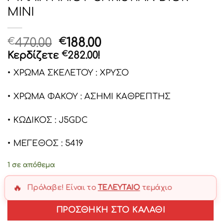
MINI
Original
Η
470.00
188.00
€
€
price
τρέχουσα
Κερδίζετε
€
282.00
!
was:
τιμή
• ΧΡΩΜΑ ΣΚΕΛΕΤΟΥ : ΧΡΥΣΟ
€470.00.
είναι:
€188.00.
• ΧΡΩΜΑ ΦΑΚΟΥ : ΑΣΗΜΙ ΚΑΘΡΕΠΤΗΣ
• ΚΩΔΙΚΟΣ : J5GDC
• ΜΕΓΕΘΟΣ : 5419
1 σε απόθεμα
🔥
Πρόλαβε! Είναι το
ΤΕΛΕΥΤΑΊΟ
τεμάχιο
ΠΡΟΣΘΉΚΗ ΣΤΟ ΚΑΛΆΘΙ