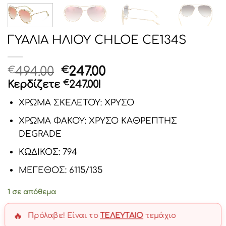
ΓΥΑΛΙΑ ΗΛΙΟΥ CHLOE CE134S
Original
Η
494.00
247.00
€
€
price
τρέχουσα
Κερδίζετε
€
247.00
!
was:
τιμή
ΧΡΩΜΑ ΣΚΕΛΕΤΟΥ: ΧΡΥΣΟ
€494.00.
είναι:
€247.00.
ΧΡΩΜΑ ΦΑΚΟΥ: ΧΡΥΣΟ ΚΑΘΡΕΠΤΗΣ
DEGRADE
ΚΩΔΙΚΟΣ: 794
ΜΕΓΕΘΟΣ: 6115/135
1 σε απόθεμα
🔥
Πρόλαβε! Είναι το
ΤΕΛΕΥΤΑΊΟ
τεμάχιο