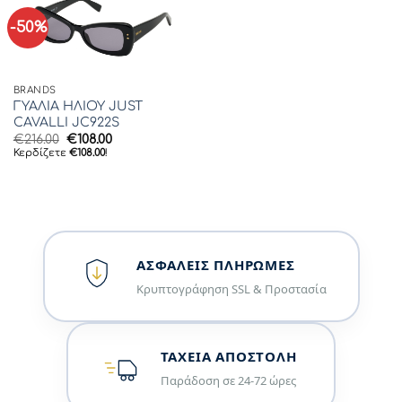
-50%
BRANDS
ΓΥΑΛΙΑ ΗΛΙΟΥ JUST
CAVALLI JC922S
Original
Η
€
216.00
€
108.00
price
τρέχουσα
Κερδίζετε
€
108.00
!
was:
τιμή
€216.00.
είναι:
€108.00.
ΑΣΦΑΛΕΊΣ ΠΛΗΡΩΜΈΣ
Κρυπτογράφηση SSL & Προστασία
ΤΑΧΕΊΑ ΑΠΟΣΤΟΛΉ
Παράδοση σε 24-72 ώρες