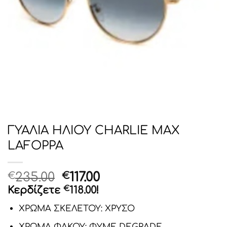
ΓΥΑΛΙΑ ΗΛΙΟΥ CHARLIE MAX
LAFOPPA
Original
Η
235.00
117.00
€
€
price
τρέχουσα
Κερδίζετε
€
118.00
!
was:
τιμή
ΧΡΩΜΑ ΣΚΕΛΕΤΟΥ: ΧΡΥΣΟ
€235.00.
είναι:
€117.00.
ΧΡΩΜΑ ΦΑΚΟΥ: ΦΥΜΕ DEGRADE