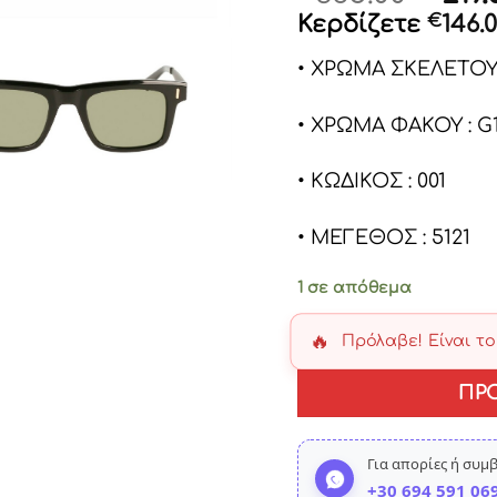
pric
Κερδίζετε
€
146.
was:
• ΧΡΩΜΑ ΣΚΕΛΕΤΟ
€365
• ΧΡΩΜΑ ΦΑΚΟΥ : G
• ΚΩΔΙΚΟΣ : 001
• ΜΕΓΕΘΟΣ : 5121
1 σε απόθεμα
🔥
Πρόλαβε! Είναι τ
ΠΡ
Για απορίες ή συμ
+30 694 591 06