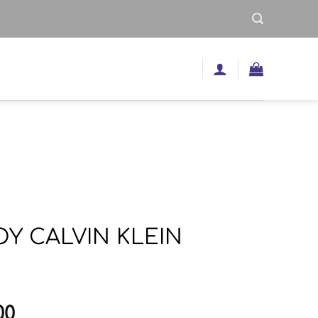
ΟΥ CALVIN KLEIN
inal
Η
00