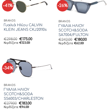
-41%
-26%
BRANDS
BRANDS
Γυαλιά Ηλίου CALVIN
ΓΥΑΛΙΑ ΗΛΙΟΥ
KLEIN JEANS CKJ20110s
SCOTCH&SODA
SA7004/FULTON
Original
Η
€
298.00
€
175.00
Original
Η
€
242.00
€
180.00
price
τρέχουσα
price
τρέχουσα
Κερδίζετε
€
123.00
!
Κερδίζετε
€
62.00
!
was:
τιμή
was:
τιμή
€298.00.
είναι:
€242.00.
είναι:
€175.00.
€180.00.
-34%
BRANDS
ΓΥΑΛΙΑ ΗΛΙΟΥ
SCOTCH&SODA
SS6003/CHARLESTON
Original
Η
€
279.00
€
183.00
price
τρέχουσα
Κερδίζετε
€
96.00
!
was:
τιμή