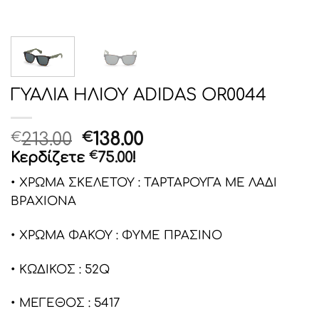
ΓΥΑΛΙΑ ΗΛΙΟΥ ADIDAS OR0044
Original
Η
213.00
138.00
€
€
price
τρέχουσα
Κερδίζετε
€
75.00
!
was:
τιμή
• ΧΡΩΜΑ ΣΚΕΛΕΤΟΥ : ΤΑΡΤΑΡΟΥΓΑ ΜΕ ΛΑΔΙ
€213.00.
είναι:
ΒΡΑΧΙΟΝΑ
€138.00.
• ΧΡΩΜΑ ΦΑΚΟΥ : ΦΥΜΕ ΠΡΑΣΙΝΟ
• ΚΩΔΙΚΟΣ : 52Q
• ΜΕΓΕΘΟΣ : 5417