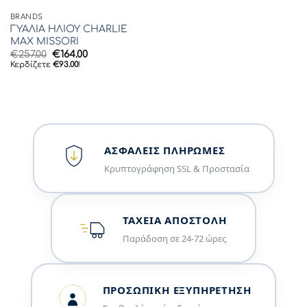
BRANDS
ΓΥΑΛΙΑ ΗΛΙΟΥ CHARLIE
MAX MISSORI
Original
Η
€
257.00
€
164.00
price
τρέχουσα
Κερδίζετε
€
93.00
!
was:
τιμή
€257.00.
είναι:
€164.00.
ΑΣΦΑΛΕΊΣ ΠΛΗΡΩΜΈΣ
Κρυπτογράφηση SSL & Προστασία
ΤΑΧΕΊΑ ΑΠΟΣΤΟΛΉ
Παράδοση σε 24-72 ώρες
ΠΡΟΣΩΠΙΚΉ ΕΞΥΠΗΡΈΤΗΣΗ